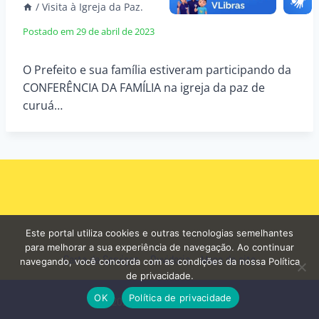
/
Visita à Igreja da Paz.
Postado em
29 de abril de 2023
O Prefeito e sua família estiveram participando da
CONFERÊNCIA DA FAMÍLIA na igreja da paz de
curuá…
Este portal utiliza cookies e outras tecnologias semelhantes
para melhorar a sua experiência de navegação. Ao continuar
Carta de Serviços
Ouvidoria
Mapa do site
navegando, você concorda com as condições da nossa Política
de privacidade.
OK
Política de privacidade
© 2026 - Prefeitura de Curuá