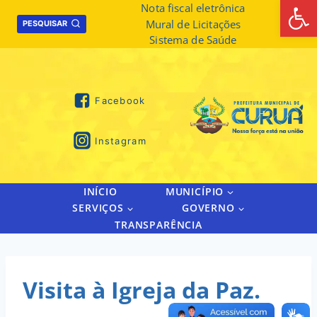
Abrir 
Skip
Nota fiscal eletrônica
Mural de Licitações
to
PESQUISAR
Sistema de Saúde
content
Facebook
Instagram
INÍCIO
MUNICÍPIO
SERVIÇOS
GOVERNO
TRANSPARÊNCIA
Visita à Igreja da Paz.