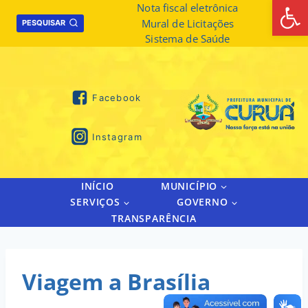
Abrir 
Skip
Nota fiscal eletrônica
Mural de Licitações
to
PESQUISAR
Sistema de Saúde
content
Facebook
Instagram
INÍCIO
MUNICÍPIO
SERVIÇOS
GOVERNO
TRANSPARÊNCIA
Viagem a Brasília