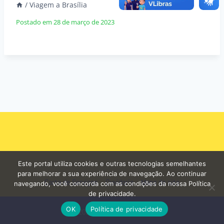
/
Viagem a Brasília
Postado em
28 de março de 2023
Este portal utiliza cookies e outras tecnologias semelhantes
para melhorar a sua experiência de navegação. Ao continuar
Carta de Serviços
Ouvidoria
Mapa do site
navegando, você concorda com as condições da nossa Política
de privacidade.
OK
Política de privacidade
© 2026 - Prefeitura de Curuá