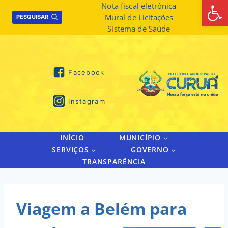
Abrir 
Skip
Nota fiscal eletrônica
Mural de Licitações
to
PESQUISAR
Sistema de Saúde
content
Facebook
Instagram
INÍCIO
MUNICÍPIO
SERVIÇOS
GOVERNO
TRANSPARÊNCIA
Viagem a Belém para