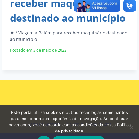
receber maquinário
destinado ao município
/
Viagem a Belém para receber maquinário destinado
ao município
Postado em
3 de maio de 2022
Este portal utiliza cookies e outras tecnologias semelhantes
para melhorar a sua experiência de navegação. Ao continuar
Carta de Serviços
Ouvidoria
Mapa do site
navegando, você concorda com as condições da nossa Política
de privacidade.