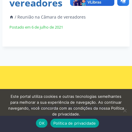
vereadores
/
Reunião na Câmara de vereadores
Postado em
6 de julho de 2021
Este portal utiliza cookies e outras tecnologias semelhantes
para melhorar a sua experiência de navegação. Ao continuar
Carta de Serviços
Ouvidoria
Mapa do site
navegando, você concorda com as condições da nossa Política
de privacidade.
OK
Política de privacidade
© 2026 - Prefeitura de Curuá