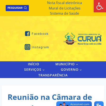
Abrir 
Skip
Nota fiscal eletrônica
Mural de Licitações
to
PESQUISAR
Sistema de Saúde
content
Facebook
Instagram
INÍCIO
MUNICÍPIO
SERVIÇOS
GOVERNO
TRANSPARÊNCIA
Reunião na Câmara de