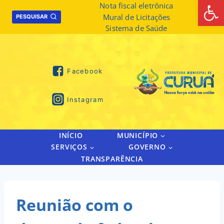
Abrir 
Skip
Nota fiscal eletrônica
Mural de Licitações
to
PESQUISAR
Sistema de Saúde
content
Facebook
Instagram
INÍCIO
MUNICÍPIO
SERVIÇOS
GOVERNO
TRANSPARÊNCIA
Reunião com o