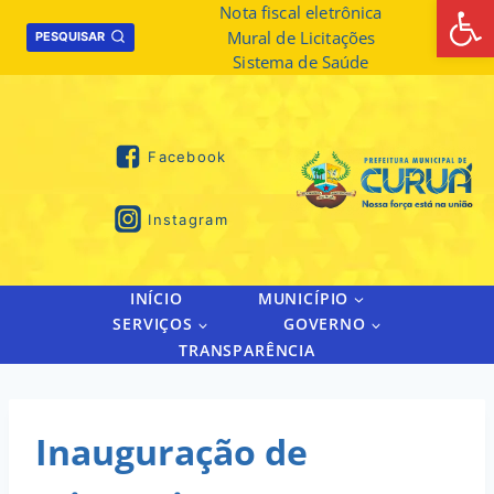
Abrir 
Skip
Nota fiscal eletrônica
Mural de Licitações
to
PESQUISAR
Sistema de Saúde
content
Facebook
Instagram
INÍCIO
MUNICÍPIO
SERVIÇOS
GOVERNO
TRANSPARÊNCIA
Inauguração de