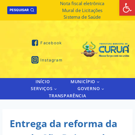
Abrir 
Skip
Nota fiscal eletrônica
Mural de Licitações
to
PESQUISAR
Sistema de Saúde
content
Facebook
Instagram
INÍCIO
MUNICÍPIO
SERVIÇOS
GOVERNO
TRANSPARÊNCIA
Entrega da reforma da