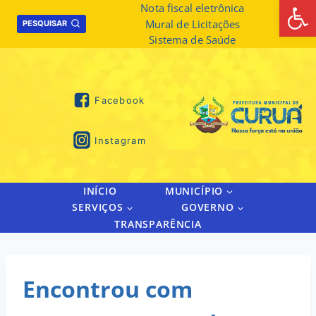
Abrir 
Skip
Nota fiscal eletrônica
Mural de Licitações
to
PESQUISAR
Sistema de Saúde
content
Facebook
Instagram
INÍCIO
MUNICÍPIO
SERVIÇOS
GOVERNO
TRANSPARÊNCIA
Encontrou com