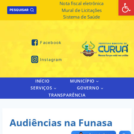
Abrir 
Skip
Nota fiscal eletrônica
Mural de Licitações
to
PESQUISAR
Sistema de Saúde
content
Facebook
Instagram
INÍCIO
MUNICÍPIO
SERVIÇOS
GOVERNO
TRANSPARÊNCIA
Audiências na Funasa