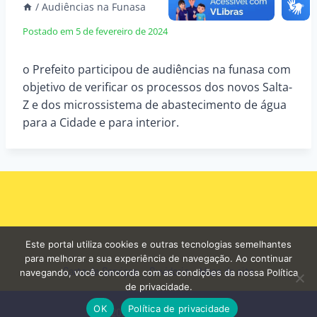
/
Audiências na Funasa
Postado em
5 de fevereiro de 2024
o Prefeito participou de audiências na funasa com
objetivo de verificar os processos dos novos Salta-
Z e dos microssistema de abastecimento de água
para a Cidade e para interior.
Este portal utiliza cookies e outras tecnologias semelhantes
para melhorar a sua experiência de navegação. Ao continuar
Carta de Serviços
Ouvidoria
Mapa do site
navegando, você concorda com as condições da nossa Política
de privacidade.
OK
Política de privacidade
© 2026 - Prefeitura de Curuá