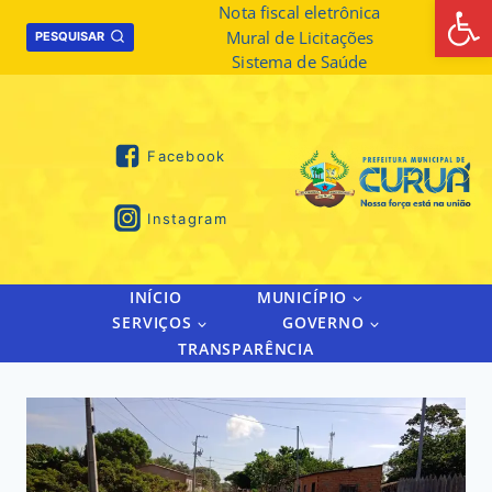
Abrir 
Skip
Nota fiscal eletrônica
Mural de Licitações
to
PESQUISAR
Sistema de Saúde
content
Facebook
Instagram
INÍCIO
MUNICÍPIO
SERVIÇOS
GOVERNO
TRANSPARÊNCIA