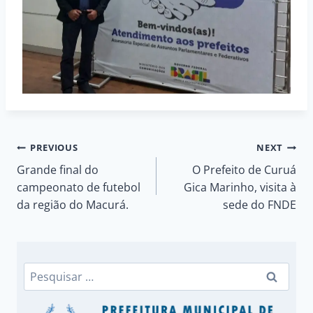
Navegação
PREVIOUS
NEXT
Grande final do
O Prefeito de Curuá
de
campeonato de futebol
Gica Marinho, visita à
da região do Macurá.
sede do FNDE
Post
Pesquisar
por: