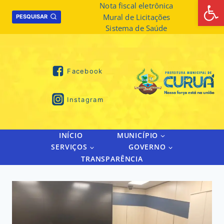
Abrir 
Skip
Nota fiscal eletrônica
Mural de Licitações
to
PESQUISAR
Sistema de Saúde
content
Facebook
Instagram
INÍCIO
MUNICÍPIO
SERVIÇOS
GOVERNO
TRANSPARÊNCIA